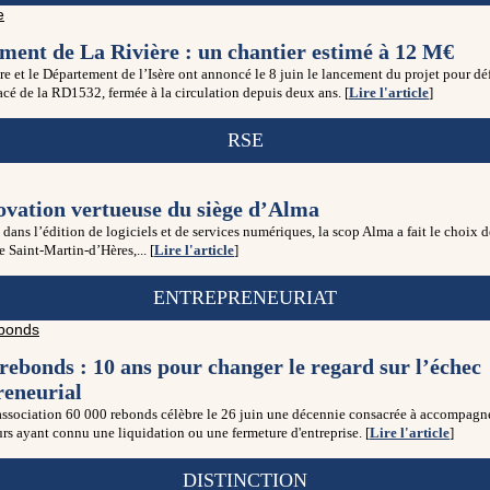
ment de La Rivière : un chantier estimé à 12 M€
re et le Département de l’Isère ont annoncé le 8 juin le lancement du projet pour dé
cé de la RD1532, fermée à la circulation depuis deux ans. [
Lire l'article
]
RSE
ovation vertueuse du siège d’Alma
 dans l’édition de logiciels et de services numériques, la scop Alma a fait le choix 
e Saint-Martin-d’Hères,... [
Lire l'article
]
ENTREPRENEURIAT
rebonds : 10 ans pour changer le regard sur l’échec
reneurial
’association 60 000 rebonds célèbre le 26 juin une décennie consacrée à accompagne
rs ayant connu une liquidation ou une fermeture d'entreprise. [
Lire l'article
]
DISTINCTION