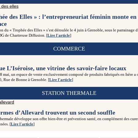
ée des Elles » : l’entrepreneuriat féminin monte en
nce
on du « Trophée des Elles » s’est déroulée le 4 juin à Grenoble, sous le parrainag
G de Chartreuse Diffusion. [
Lire l'article
]
COMMERCE
e L’Iséroise, une vitrine des savoir-faire locaux
8 mai, un espace de vente exclusivement composé de produits fabriqués en Isère a 
5, Rue de Bonne à Grenoble. [
Lire l'article
]
STATION THERMALE
ermes d’Allevard trouvent un second souffle
thermale développe son offre bien-être et prévention santé, en complément des cure
nées. [
Lire l'article
]