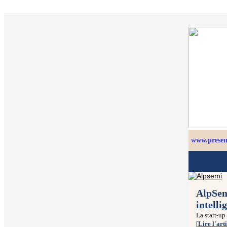
www.presenc
AlpSem
intelli
La start-up
[
Lire l'art