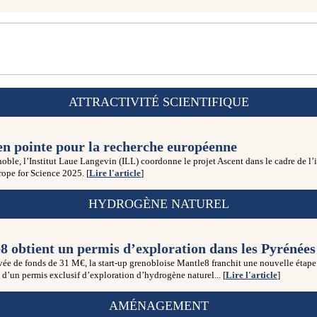
ATTRACTIVITÉ SCIENTIFIQUE
en pointe pour la recherche européenne
oble, l’Institut Laue Langevin (ILL) coordonne le projet Ascent dans le cadre de l’i
ope for Science 2025. [
Lire l'article
]
HYDROGÈNE NATUREL
8 obtient un permis d’exploration dans les Pyrénées
vée de fonds de 31 M€, la start-up grenobloise Mantle8 franchit une nouvelle étape
 d’un permis exclusif d’exploration d’hydrogène naturel... [
Lire l'article
]
AMÉNAGEMENT