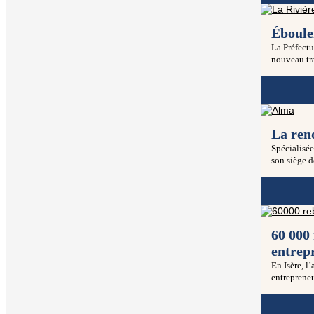
Éboule
La Préfectu
nouveau tra
La ren
Spécialisée
son siège d
60 000 
entrep
En Isère, l
entrepreneu