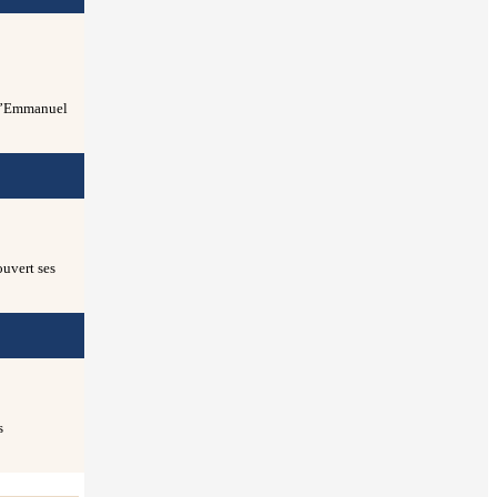
e d’Emmanuel
ouvert ses
s