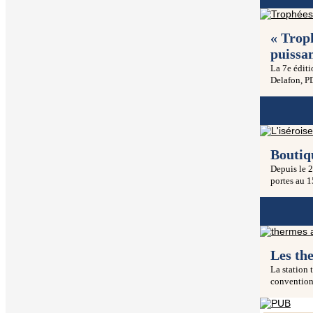
« Troph
puissa
La 7e éditi
Delafon, PD
Boutiqu
Depuis le 2
portes au 1
Les th
La station 
convention