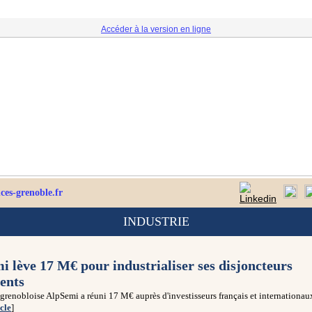
Accéder à la version en ligne
es-grenoble.fr
INDUSTRIE
i lève 17 M€ pour industrialiser ses disjoncteurs
gents
 grenobloise AlpSemi a réuni 17 M€ auprès d'investisseurs français et internationau
icle
]