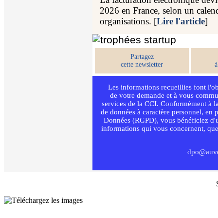
2026 en France, selon un calendri
organisations. [
Lire l'article
]
Partagez
cette newsletter
à
Les informations recueillies font l'o
de votre demande et à vous communi
services de la CCI. Conformément à la
de données à caractère personnel, en p
Données (RGPD), vous bénéficiez d'un d
informations qui vous concernent, que
dpo@auver