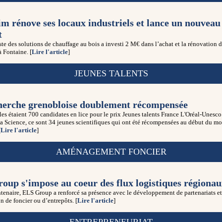
im rénove ses locaux industriels et lance un nouveau
t
ste des solutions de chauffage au bois a investi 2 M€ dans l’achat et la rénovation d
à Fontaine. [
Lire l'article
]
JEUNES TALENTS
herche grenobloise doublement récompensée
les étaient 700 candidates en lice pour le prix Jeunes talents France L'Oréal-Unesco
a Science, ce sont 34 jeunes scientifiques qui ont été récompensées au début du mo
[
Lire l'article
]
AMÉNAGEMENT FONCIER
oup s'impose au coeur des flux logistiques régiona
tenaire, ELS Group a renforcé sa présence avec le développement de partenariats et
on de foncier ou d’entrepôts. [
Lire l'article
]