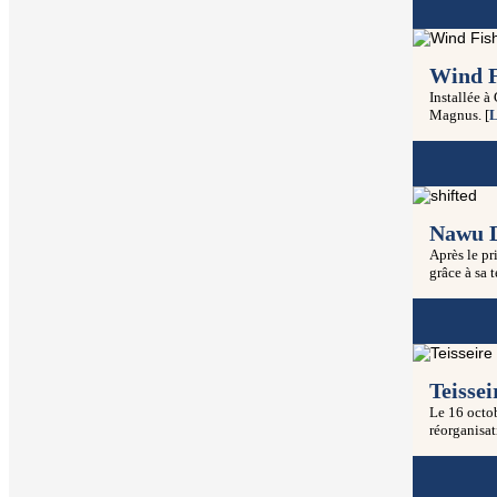
Wind Fi
Installée à
Magnus. [
L
Nawu D
Après le p
grâce à sa 
Teissei
Le 16 octob
réorganisat