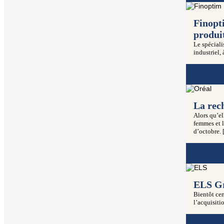
Finopt
produi
Le spéciali
industriel, 
La rec
Alors qu’el
femmes et l
d’octobre. 
ELS Gr
Bientôt cen
l’acquisiti