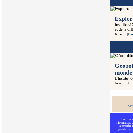
Explor
Installée 
et de la di
Rios,...
[Lir
Géopol
monde 
L'Institut 
lancent la 
cet
Les inform
informations s
à caractère
portabilité 