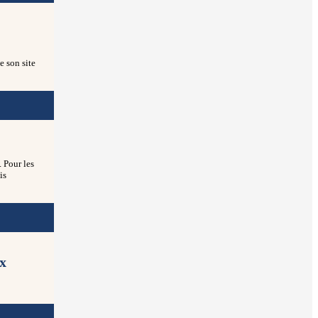
e son site
. Pour les
is
ux