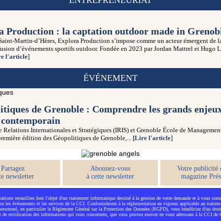
ENTREPRENEURIAT
a Production : la captation outdoor made in Grenob
à Saint-Martin-d’Hères, Explora Production s’impose comme un acteur émergent de l
ffusion d’événements sportifs outdoor. Fondée en 2023 par Jordan Mattrel et Hugo 
e l'article
]
ÉVÉNEMENT
itiques de Grenoble : Comprendre les grands enjeu
contemporain
de Relations Internationales et Stratégiques (IRIS) et Grenoble École de Manageme
première édition des Géopolitiques de Grenoble,...
[Lire l'article
]
Partagez
Abonnez-vous
Votre publicité 
te newsletter
à cette newsletter
magazine Prés
ations recueillies font l'objet d'un traitement informatique destiné à la gestion de votre demande et à vous co
ur les événements et les services de la CCI. Conformément à la réglementation en vigueur applicable au traite
 personnel, en particulier le Règlement Général sur la Protection des Données (RGPD), vous bénéficiez d'un droit
et de rectification des informations qui vous concernent, que vous pouvez exercer en vous adressant à la CCI de 