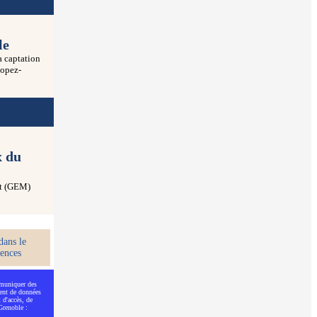
le
a captation
Lopez-
x du
nt (GEM)
dans le
ences
mmuniquer des
ment de données
 d'accès, de
Grenoble :