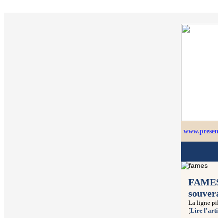
www.presenc
FAMES,
souver
La ligne pi
[
Lire l'art