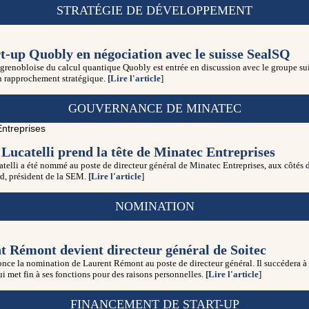
STRATÉGIE DE DÉVELOPPEMENT
rt-up Quobly en négociation avec le suisse SealSQ
 grenobloise du calcul quantique Quobly est entrée en discussion avec le groupe su
n rapprochement stratégique.
[Lire l'article
]
GOUVERNANCE DE MINATEC
Lucatelli prend la tête de Minatec Entreprises
telli a été nommé au poste de directeur général de Minatec Entreprises, aux côtés 
rd, président de la SEM.
[Lire l'article
]
NOMINATION
t Rémont devient directeur général de Soitec
nce la nomination de Laurent Rémont au poste de directeur général. Il succédera à 
i met fin à ses fonctions pour des raisons personnelles.
[Lire l'article
]
FINANCEMENT DE START-UP