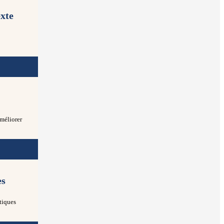
xte
améliorer
es
tiques