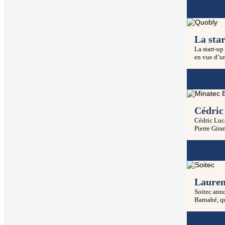
La sta
La start-up
en vue d’u
Cédric 
Cédric Luca
Pierre Gira
Lauren
Soitec anno
Barnabé, qu