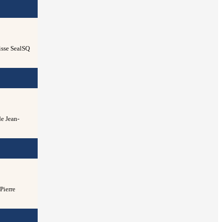
isse SealSQ
de Jean-
Pierre