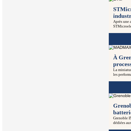
STMicr
industr
Après une 
STMicroelec
À Gren
process
La miniatur
les perform
Grenob
batter
Grenoble IN
dédiées aux