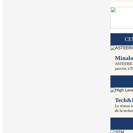
CE
Minalo
ASTEERICS, 
janvier, à Pa
Tech&F
Le réseau i
de la recher