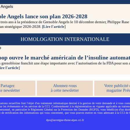
le Angels lance son plan 2026-2028
trois ans à la présidence de Grenoble Angels le 10 décembre dernier, Philippe Rase
an stratégique 2026-2028.
[Lire l'article
]
HOMOLOGATION INTERNATIONALE
oop ouvre le marché américain de l’insuline automat
grenobloise franchit une étape importante avec l’autorisation de la FDA pour son 
ire l'article
]
Partagez
Abonnez-vous
Votre publicité 
te newsletter
à cette newsletter
magazine Prés
ations recueillies font l'objet d'un traitement informatique destiné à la gestion de votre demande et à vous co
ur les événements et les services de la CCI. Conformément à la réglementation en vigueur applicable au traite
 personnel, en particulier le Règlement Général sur la Protection des Données (RGPD), vous bénéficiez d'un droit
et de rectification des informations qui vous concernent, que vous pouvez exercer en vous adressant à la CCI de 
dpo@auvergne-rhone-alpes.cci.fr