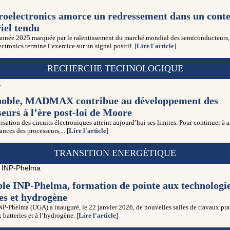
oelectronics amorce un redressement dans un conte
iel tendu
année 2025 marquée par le ralentissement du marché mondial des semiconducteurs,
tronics termine l’exercice sur un signal positif. [
Lire l'article
]
RECHERCHE TECHNOLOGIQUE
oble, MADMAX contribue au développement des
eurs à l’ère post-loi de Moore
isation des circuits électroniques atteint aujourd’hui ses limites. Pour continuer à 
ances des processeurs,... [
Lire l'article
]
TRANSITION ENERGÉTIQUE
le INP-Phelma, formation de pointe aux technologi
ies et hydrogène
P-Phelma (UGA) a inauguré, le 22 janvier 2026, de nouvelles salles de travaux pra
 batteries et à l’hydrogène. [
Lire l'article
]