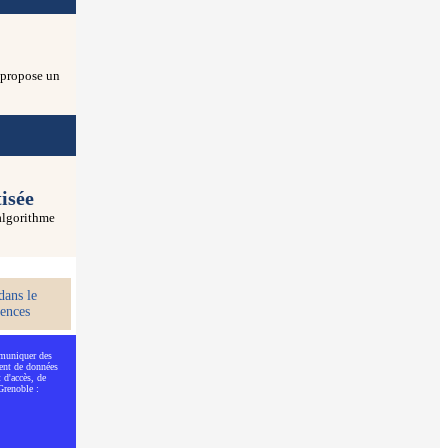
 propose un
isée
algorithme
dans le
ences
mmuniquer des
ment de données
 d'accès, de
Grenoble :