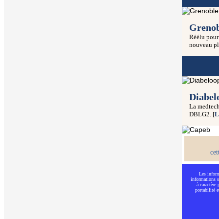
Grenob
Réélu pour 
nouveau pl
Diabel
La medtech 
DBLG2. [
L
cet
Les inform
informations s
à caractère
portabilité 