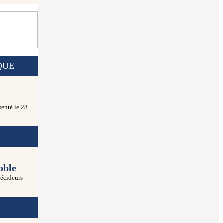
QUE
senté le 28
oble
décideurs